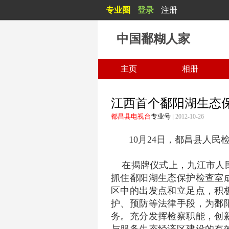
专业圈
登录
注册
中国鄱糊人家
主页
相册
江西首个鄱阳湖生态
都昌县电视台
专业号
|
2012-10-26
10
月
24
日，
都昌
县人民
在揭牌仪式上，九江市人
抓住鄱阳湖生态保护检查室
区中的出发点和立足点，积
护、预防等法律手段，为鄱
务。充分发挥检察职能，创