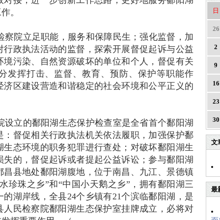
效对接，进一步创新工作思路，更好地服务鄱阳湖
日
工作。
26
检察院立足职能，服务和保障民生；强化监督，加
2
对行政执法活动的监督，探索开展督促起诉与公益
环境污染、自然资源破坏的单位和个人，督促有关
9
分发挥打击、监督、教育、预防、保护等职能作
16
经济区建设营造和谐稳定的社会环境和公平正义的
23
30
院设立的鄱阳湖生态保护检查室是全省首个鄱阳湖
是：督促相关行政执法机关依法履职，加强保护鄱
文
湖生态环境的职务犯罪进行查处；对破坏鄱阳湖生
损失的，督促起诉或者提起公益诉讼；参与鄱阳湖
都昌县地处鄱阳湖腹地，位于南昌、九江、景德镇
水珍珠之乡”和“中国小天鹅之乡”，拥有鄱阳湖三
最
一的湖岸线，全县
24
个乡镇有
21
个滨临鄱阳湖，是
县人民检察院鄱阳湖生态保护室挂牌成立，必将对